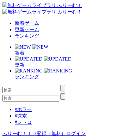
新着ゲーム
更新ゲーム
ランキング
新着
更新
ランキング
#ホラー
#探索
#レトロ
ふりーむ！ＩＤ登録（無料）
ログイン