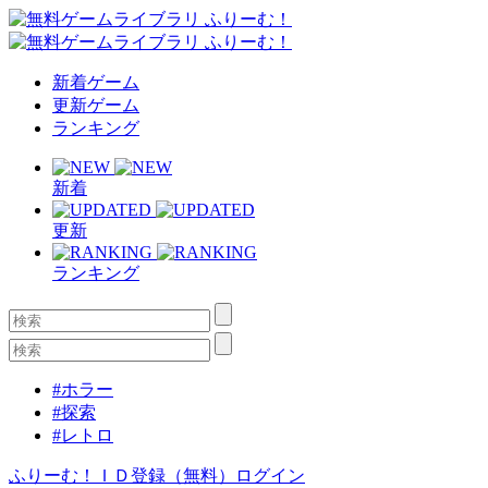
新着ゲーム
更新ゲーム
ランキング
新着
更新
ランキング
#ホラー
#探索
#レトロ
ふりーむ！ＩＤ登録（無料）
ログイン