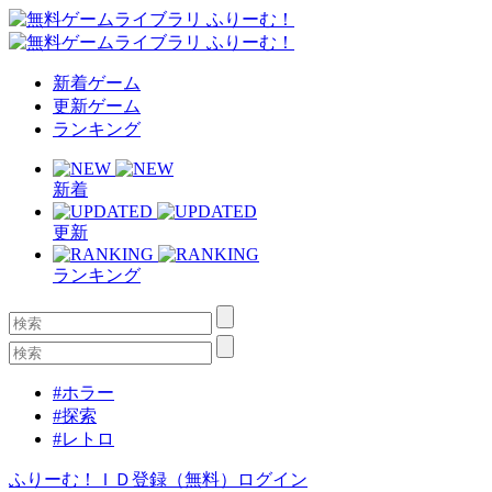
新着ゲーム
更新ゲーム
ランキング
新着
更新
ランキング
#ホラー
#探索
#レトロ
ふりーむ！ＩＤ登録（無料）
ログイン