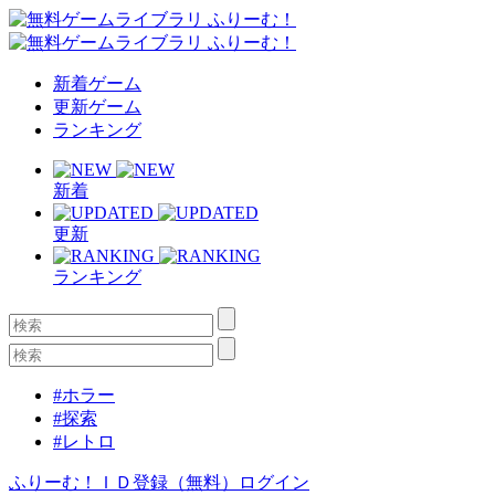
新着ゲーム
更新ゲーム
ランキング
新着
更新
ランキング
#ホラー
#探索
#レトロ
ふりーむ！ＩＤ登録（無料）
ログイン