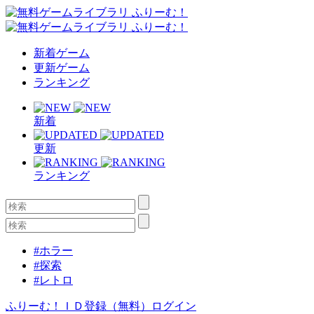
新着ゲーム
更新ゲーム
ランキング
新着
更新
ランキング
#ホラー
#探索
#レトロ
ふりーむ！ＩＤ登録（無料）
ログイン