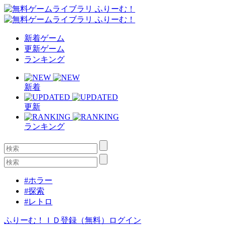
新着ゲーム
更新ゲーム
ランキング
新着
更新
ランキング
#ホラー
#探索
#レトロ
ふりーむ！ＩＤ登録（無料）
ログイン