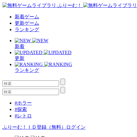
新着ゲーム
更新ゲーム
ランキング
新着
更新
ランキング
#ホラー
#探索
#レトロ
ふりーむ！ＩＤ登録（無料）
ログイン