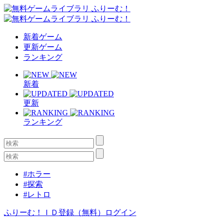
新着ゲーム
更新ゲーム
ランキング
新着
更新
ランキング
#ホラー
#探索
#レトロ
ふりーむ！ＩＤ登録（無料）
ログイン