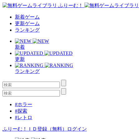
新着ゲーム
更新ゲーム
ランキング
新着
更新
ランキング
#ホラー
#探索
#レトロ
ふりーむ！ＩＤ登録（無料）
ログイン