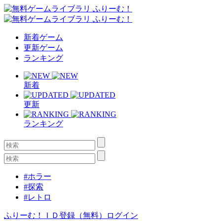
新着ゲーム
更新ゲーム
ランキング
新着
更新
ランキング
#ホラー
#探索
#レトロ
ふりーむ！ＩＤ登録（無料）
ログイン