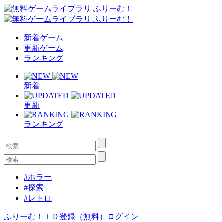
新着ゲーム
更新ゲーム
ランキング
新着
更新
ランキング
#ホラー
#探索
#レトロ
ふりーむ！ＩＤ登録（無料）
ログイン