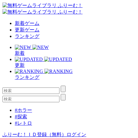
新着ゲーム
更新ゲーム
ランキング
新着
更新
ランキング
#ホラー
#探索
#レトロ
ふりーむ！ＩＤ登録（無料）
ログイン