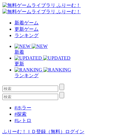
新着ゲーム
更新ゲーム
ランキング
新着
更新
ランキング
#ホラー
#探索
#レトロ
ふりーむ！ＩＤ登録（無料）
ログイン