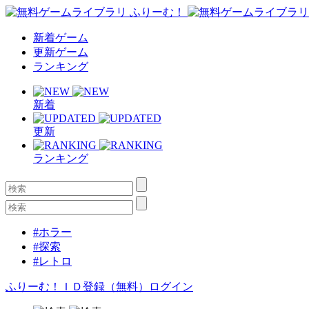
新着ゲーム
更新ゲーム
ランキング
新着
更新
ランキング
#ホラー
#探索
#レトロ
ふりーむ！ＩＤ登録（無料）
ログイン