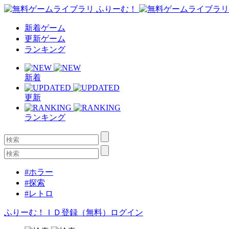
新着ゲーム
更新ゲーム
ランキング
新着
更新
ランキング
#ホラー
#探索
#レトロ
ふりーむ！ＩＤ登録（無料）
ログイン