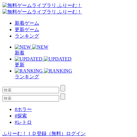
新着ゲーム
更新ゲーム
ランキング
新着
更新
ランキング
#ホラー
#探索
#レトロ
ふりーむ！ＩＤ登録（無料）
ログイン