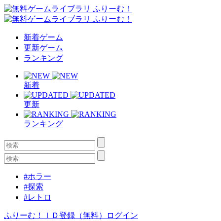
新着ゲーム
更新ゲーム
ランキング
新着
更新
ランキング
#ホラー
#探索
#レトロ
ふりーむ！ＩＤ登録（無料）
ログイン