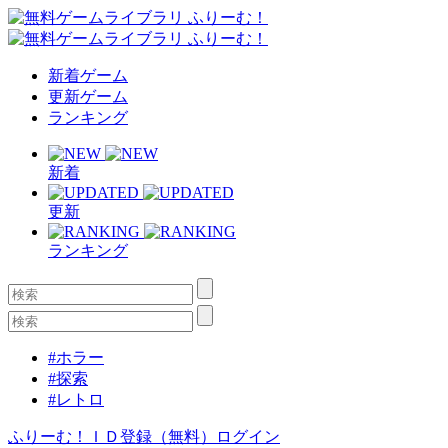
新着ゲーム
更新ゲーム
ランキング
新着
更新
ランキング
#ホラー
#探索
#レトロ
ふりーむ！ＩＤ登録（無料）
ログイン