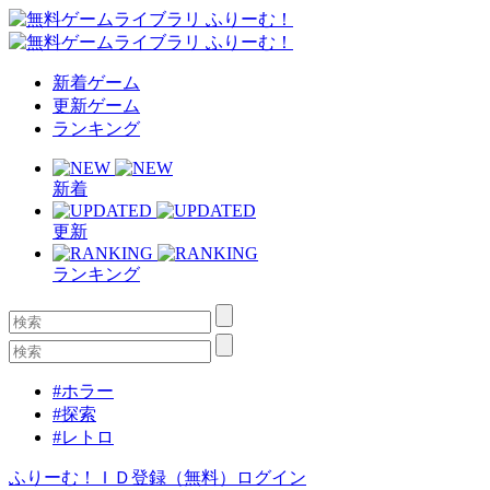
新着ゲーム
更新ゲーム
ランキング
新着
更新
ランキング
#ホラー
#探索
#レトロ
ふりーむ！ＩＤ登録（無料）
ログイン