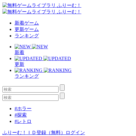
新着ゲーム
更新ゲーム
ランキング
新着
更新
ランキング
#ホラー
#探索
#レトロ
ふりーむ！ＩＤ登録（無料）
ログイン