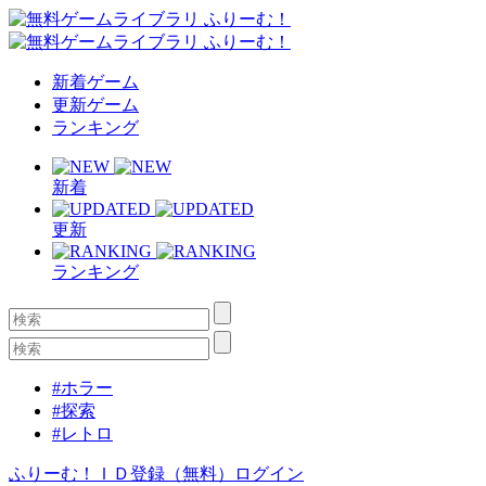
新着ゲーム
更新ゲーム
ランキング
新着
更新
ランキング
#ホラー
#探索
#レトロ
ふりーむ！ＩＤ登録（無料）
ログイン