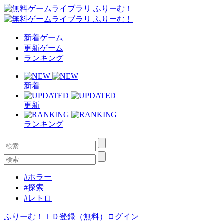
新着ゲーム
更新ゲーム
ランキング
新着
更新
ランキング
#ホラー
#探索
#レトロ
ふりーむ！ＩＤ登録（無料）
ログイン