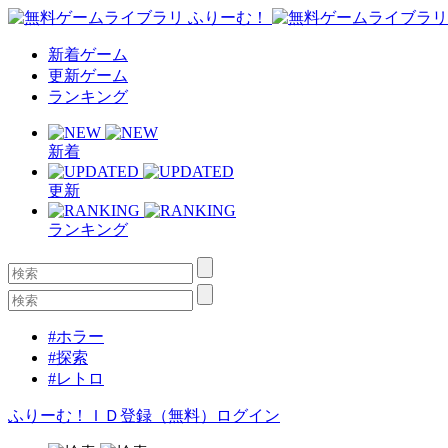
新着ゲーム
更新ゲーム
ランキング
新着
更新
ランキング
#ホラー
#探索
#レトロ
ふりーむ！ＩＤ登録（無料）
ログイン