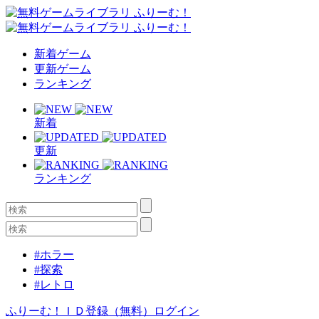
新着ゲーム
更新ゲーム
ランキング
新着
更新
ランキング
#ホラー
#探索
#レトロ
ふりーむ！ＩＤ登録（無料）
ログイン