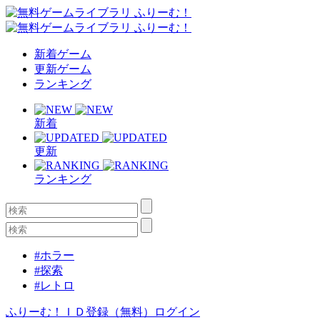
新着ゲーム
更新ゲーム
ランキング
新着
更新
ランキング
#ホラー
#探索
#レトロ
ふりーむ！ＩＤ登録（無料）
ログイン