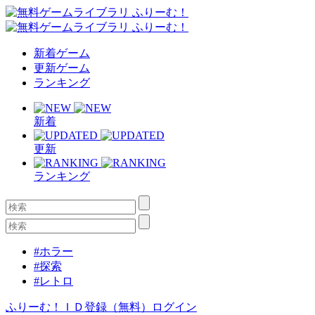
新着ゲーム
更新ゲーム
ランキング
新着
更新
ランキング
#ホラー
#探索
#レトロ
ふりーむ！ＩＤ登録（無料）
ログイン