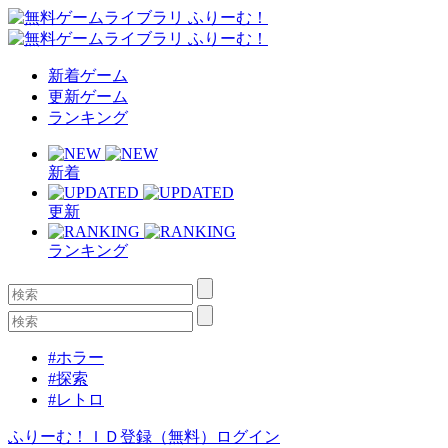
新着ゲーム
更新ゲーム
ランキング
新着
更新
ランキング
#ホラー
#探索
#レトロ
ふりーむ！ＩＤ登録（無料）
ログイン