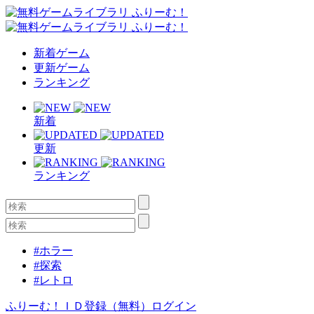
新着ゲーム
更新ゲーム
ランキング
新着
更新
ランキング
#ホラー
#探索
#レトロ
ふりーむ！ＩＤ登録（無料）
ログイン