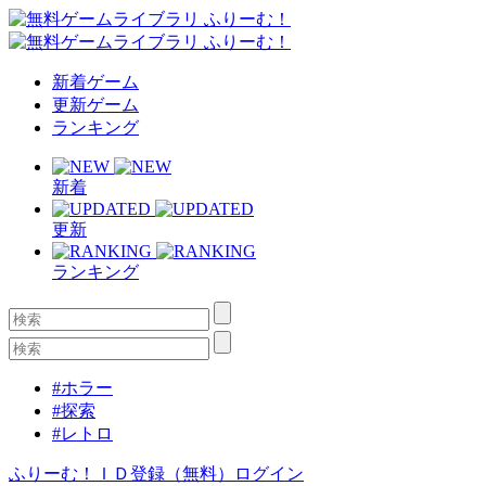
新着ゲーム
更新ゲーム
ランキング
新着
更新
ランキング
#ホラー
#探索
#レトロ
ふりーむ！ＩＤ登録（無料）
ログイン