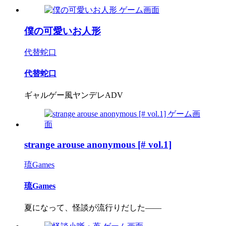
僕の可愛いお人形
代替蛇口
代替蛇口
ギャルゲー風ヤンデレADV
strange arouse anonymous [# vol.1]
琉Games
琉Games
夏になって、怪談が流行りだした――