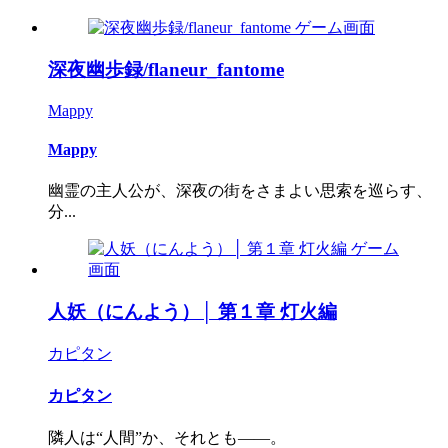
深夜幽歩録/flaneur_fantome
Mappy
Mappy
幽霊の主人公が、深夜の街をさまよい思索を巡らす、
分...
人妖（にんよう）│ 第１章 灯火編
カピタン
カピタン
隣人は“人間”か、それとも――。