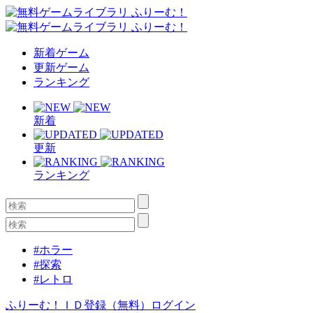
新着ゲーム
更新ゲーム
ランキング
新着
更新
ランキング
#ホラー
#探索
#レトロ
ふりーむ！ＩＤ登録（無料）
ログイン